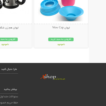
لیوان Wow Cup
لیوان هم زن شگفت
افزودن به سبد خرید
افزودن به سبد 
ناموجود
ناموجود
14,800 تومان
34,000 تومان
مارا دنبال کنید
بیشتر بدانید
سئوالات متداول
حفظ حریم خصوص