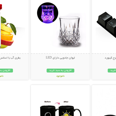
رح کیبورد
لیوان جادویی دارای LED
بطری آب با اسانس میوه ter
خرید
افزودن به سبد خرید
افزودن به
ناموجود
نام
بیشتر
نمایش توضیحات بیشتر
89,000 تومان
49,000 توم