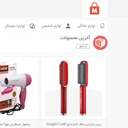
لوازم خانگی
لوازم شخصی
لوازم دیجیتال
آخرین محصولات
آرشیو
نمایش توضیحات بیشتر
نمایش توضیحات 
برس حرارتی صاف کننده مو Straight Comb
سشوار مسافرتی نووآ مدل -1290