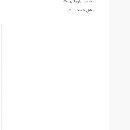
- جنس :پارچه برزنت
- قابل شست و شو