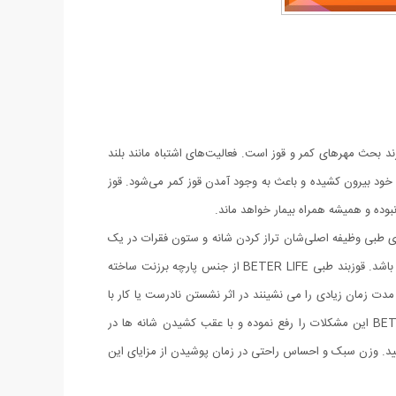
د بحث مهر‌های کمر و قوز است. فعالیت‌های اشتباه مانند بلند
خود بیرون کشیده و باعث به وجود آمدن قوز کمر می‌شود. قوز
بوده و همیشه همراه بیمار خواهد ماند.
های طبی وظیفه اصلی‌شان تراز کردن شانه و ستون فقرات در یک
راستا است. قوزبند طبی BETER LIFE مناسب برای اصلاح موقعیت کمر، شانه ها و گردن و یک نگهدارنده بسیار با کیفیت و در عین حال راحت می باشد. قوزبند طبی BETER LIFE از جنس پارچه برزنت ساخته
مدت زمان زیادی را می نشینند در اثر نشستن نادرست یا کار با
کامپیوتر و ... اغلب دچار مشکلات گوژپشتی، درد در نواحی کمر، شانه و ضعف در ماهیچه ها و فرم نامناسب بدن می باشند. قوزبند طبی BETER LIFE این مشکلات را رفع نموده و با عقب کشیدن شانه ها در
ه ها و ایجاد قوز در کمر نیز جلوگیری نمایید. وزن سبک و احساس راحتی در زمان پوشیدن از مزایای این