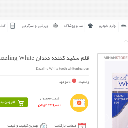
لوازم خودرو
مد و پوشاک
ورزشی و سرگرمی
کتاب
ات
قلم سفید کننده دندان Dazzling White
Dazzling White teeth whitening pen
وضعیت
نا موجود
قیمت محصول
افزودن به 
249,000 تومان
ضمانت بازگشت
بهترین کیفیت و قیمت