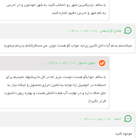
با سلام. نزدیکترین شهر رو انتخاب کنید به شهر خودتون و در ادرس
به نام شهر و ادرس دقیق اشاره کنید
هادی قزلسفلی
09 - 04 - 1400
:
میخاستم بدنم آیا داخل کابین پراید جواب گو هست چون. من مسافرکشم بدردم میخوره
میهن استور
10 - 04 - 1400
:
با سلام. جوابگو هست دوست عزیز اما در کل ما پیشنهاد نمیدیم برای
استفاده در اتومبیل (با توجه به تامین انرژی محصول و اینکه نیاز به
جای صاف داره و در نهایت آب هم داخلش هست و بهتره روی داشبورد
قرار نگیره)
احمد
16 - 05 - 1400
:
موجود کنید