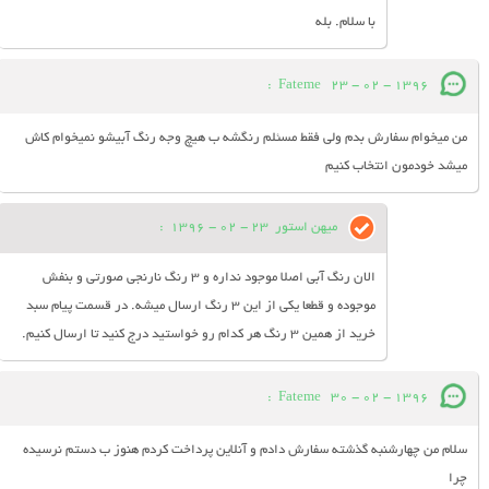
با سلام. بله
:
Fateme
23 - 02 - 1396
من میخوام سفارش بدم ولی فقط مسئلم رنگشه ب هیچ وجه رنگ آبیشو نمیخوام کاش
میشد خودمون انتخاب کنیم
میهن استور
23 - 02 - 1396
:
الان رنگ آبی اصلا موجود نداره و 3 رنگ نارنجی صورتی و بنفش
موجوده و قطعا یکی از این 3 رنگ ارسال میشه. در قسمت پیام سبد
خرید از همین 3 رنگ هر کدام رو خواستید درج کنید تا ارسال کنیم.
:
Fateme
30 - 02 - 1396
سلام من چهارشنبه گذشته سفارش دادم و آنلاین پرداخت کردم هنوز ب دستم نرسیده
چرا