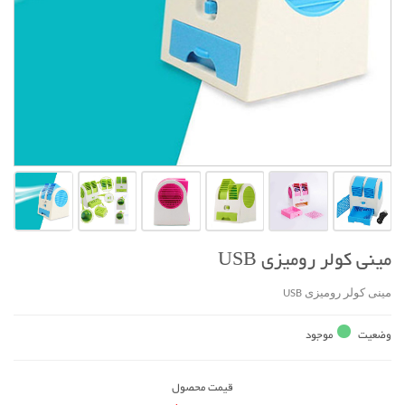
مينی کولر روميزی USB
مينی کولر روميزی USB
وضعیت
موجود
قیمت محصول